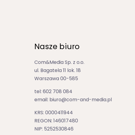
Nasze biuro
Com&Media Sp. z o.o.
ul. Bagatela 11 lok. 18
Warszawa 00-585
tel: 602 708 084
email: biuro@com-and-media.pl
KRS: 0000411944
REGON: 146017480
NIP: 5252530846